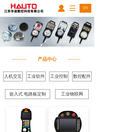
T
EN
o
g
g
l
e
n
a
v
产品中心
i
g
a
人机交互
工业软件
工业控制
数控配件
t
i
o
嵌入式 电路板定制
工业物联网
n