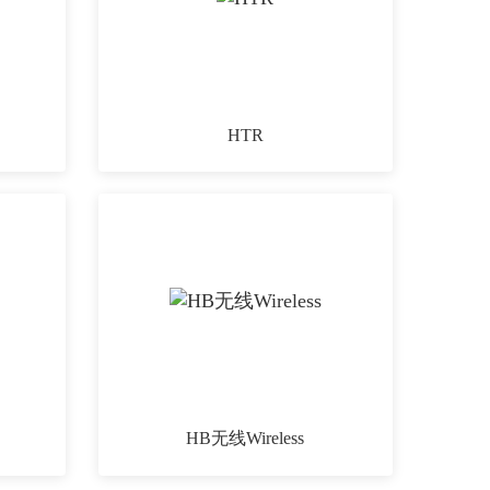
HTR
HB无线Wireless