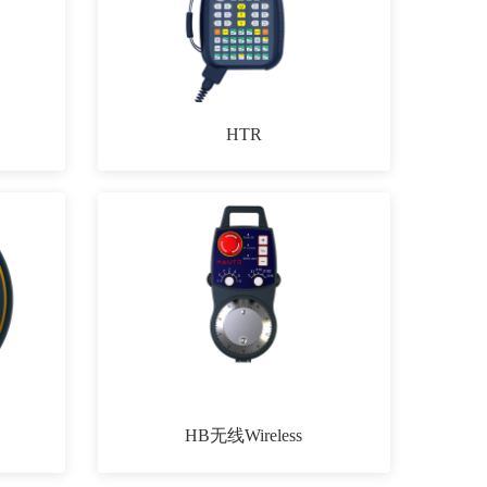
HTR
HB无线Wireless