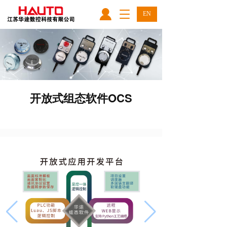
T
EN
o
g
g
l
e
n
a
开放式组态软件OCS
v
i
g
a
t
i
o
n