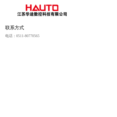
联系方式
电话：0511-80770565
手机：17768766272
邮箱：3078136717@qq.com
传真：
0511-80771273
QQ：3078136717
地址：句容开发区福地西路98号联东U谷9号楼
9-2
抖音 
公众号
淘宝
Copyright ©江苏华途数控科技有限公司                