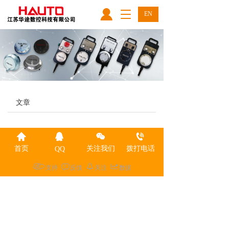
T
EN
o
g
g
l
e
n
a
v
文章
i
g
a
t
i
首页
关注我们
拨打电话
QQ
o
支持
反馈
关注
数据
n