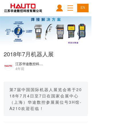
T
EN
o
g
g
l
e
n
a
2018年7月机器人展
v
i
江苏华途数控科技有限公司
g
4年前
a
t
i
o
第7届中国国际机器人展览会将于20
n
18年7月4日至7日在国家会展中心
（上海）华途数控参展展位号3H馆-
A210欢迎莅临！