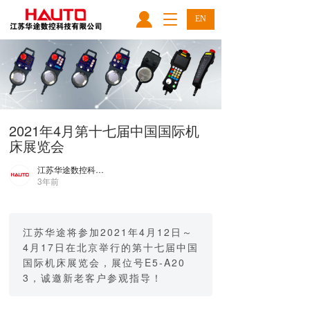
T
EN
o
g
g
l
e
n
a
2021年4月第十七届中国国际机
v
床展览会
i
g
江苏华途数控科技有限公司
a
3年前
t
i
o
n
江苏华途将参加2021年4月12日～
4月17日在北京举行的第十七届中国
国际机床展览会，展位号E5-A20
3，诚邀新老客户参观指导！